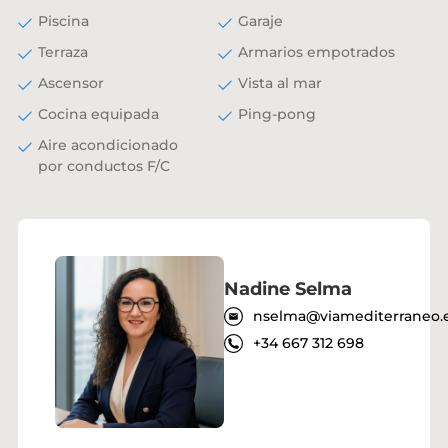
Piscina
Garaje
Terraza
Armarios empotrados
Ascensor
Vista al mar
Cocina equipada
Ping-pong
Aire acondicionado
por conductos F/C
Nadine Selma
nselma@viamediterraneo.
+34 667 312 698