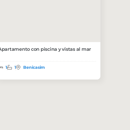
Apartamento con piscina y vistas al mar
1
1
Benicasim