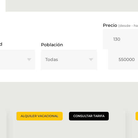
Precio
(desde - ha
Valor mínimo n
ad
Población
Valor máxim
ALQUILER VACACIONAL
CONSULTAR TARIFA