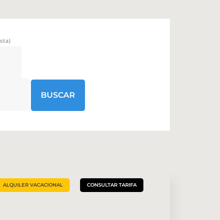
sta)
umérico
o numérico
BUSCAR
ALQUILER VACACIONAL
CONSULTAR TARIFA